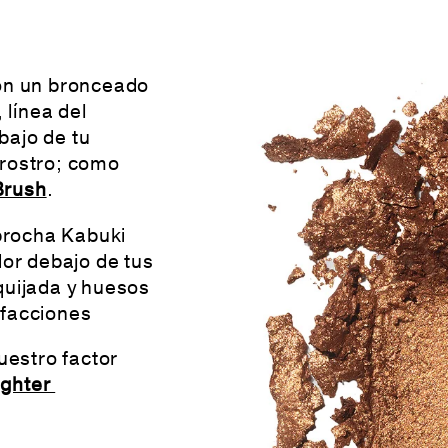
con un bronceado
 línea del
ebajo de tu
 rostro; como
Brush
.
 brocha Kabuki
dor debajo de tus
, quijada y huesos
s facciones
uestro factor
ighter