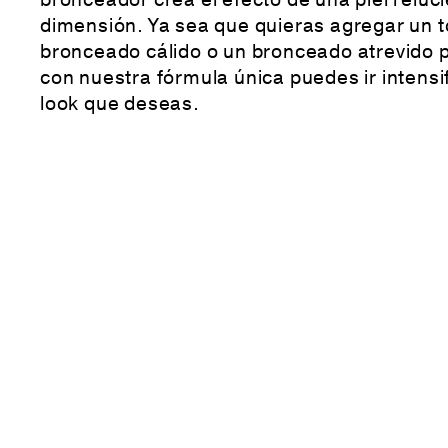
bronceador crea el efecto de una piel reluc
dimensión. Ya sea que quieras agregar un 
bronceado cálido o un bronceado atrevido p
con nuestra fórmula única puedes ir intensif
look que deseas.