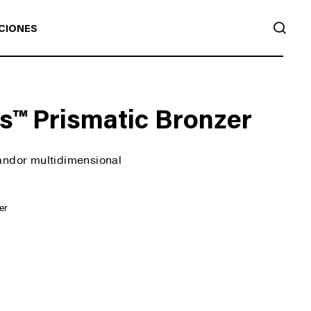
BUS
CIONES
s™ Prismatic Bronzer
andor multidimensional
er