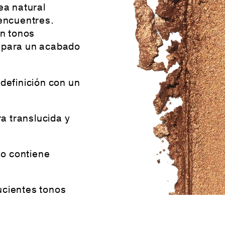
a natural
 encuentres.
n tonos
s para un acabado
 definición con un
a translucida y
no contiene
ucientes tonos