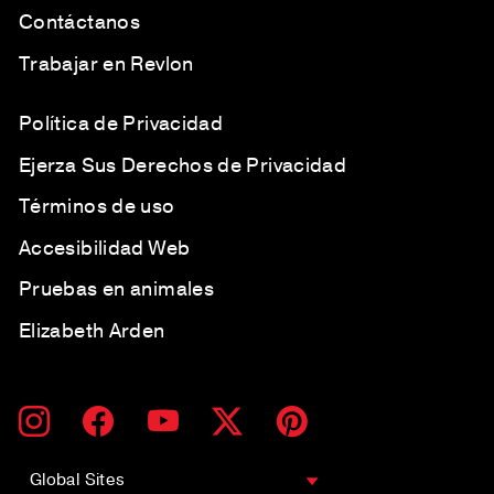
Contáctanos
Trabajar en Revlon
Política de Privacidad
Ejerza Sus Derechos de Privacidad
Términos de uso
Accesibilidad Web
Pruebas en animales
Elizabeth Arden
SUSCRÍBETE
SUSCRIBIR
Instagram
Facebook
YouTube
Twitter
Pinterest
A
NUESTRA
LISTA
Global Sites
DE