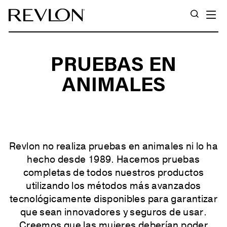
Ir directamente al contenido
N
BUSCA
PRUEBAS EN
ANIMALES
Revlon no realiza pruebas en animales ni lo ha
hecho desde 1989. Hacemos pruebas
completas de todos nuestros productos
utilizando los métodos más avanzados
tecnológicamente disponibles para garantizar
que sean innovadores y seguros de usar.
Creemos que las mujeres deberían poder