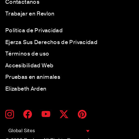
Contáctanos
Trabajar en Revlon
Política de Privacidad
Ejerza Sus Derechos de Privacidad
Términos de uso
Accesibilidad Web
Pruebas en animales
Elizabeth Arden
SUSCRÍBETE
SUSCRIBIR
Instagram
Facebook
YouTube
Twitter
Pinterest
A
NUESTRA
LISTA
Global Sites
DE
CORREO