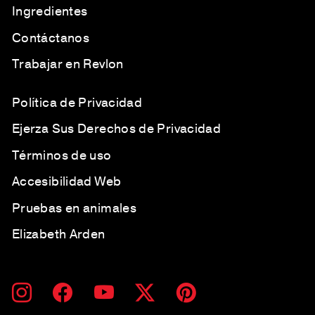
Ingredientes
Contáctanos
Trabajar en Revlon
Política de Privacidad
Ejerza Sus Derechos de Privacidad
Términos de uso
Accesibilidad Web
Pruebas en animales
Elizabeth Arden
SUSCRÍBETE
SUSCRIBIR
Instagram
Facebook
YouTube
Twitter
Pinterest
A
NUESTRA