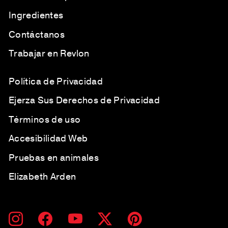
Ingredientes
Contáctanos
Trabajar en Revlon
Política de Privacidad
Ejerza Sus Derechos de Privacidad
Términos de uso
Accesibilidad Web
Pruebas en animales
Elizabeth Arden
SUSCRÍBETE
SUSCRIBIR
Instagram
Facebook
YouTube
Twitter
Pinterest
A