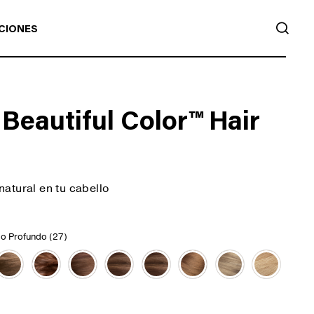
BUS
CIONES
 Beautiful Color™ Hair
atural en tu cabello
do Profundo (27)