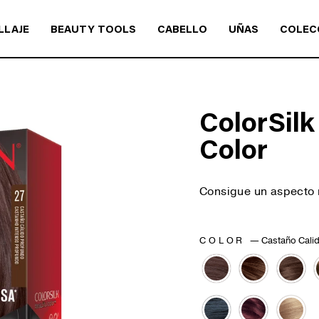
LLAJE
BEAUTY TOOLS
CABELLO
UÑAS
COLEC
ColorSilk
Color
Consigue un aspecto n
COLOR
—
Castaño Cali