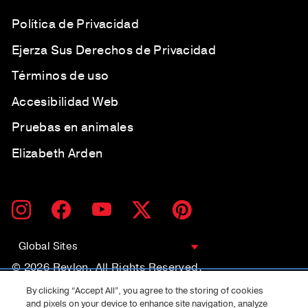
Política de Privacidad
Ejerza Sus Derechos de Privacidad
Términos de uso
Accesibilidad Web
Pruebas en animales
Elizabeth Arden
SUSCRÍBETE
SUSCRIBIR
Instagram
Facebook
YouTube
Twitter
Pinterest
A
NUESTRA
LISTA
Global Sites
DE
CORREO
© 2026 Revlon. All Rights Reserved.
By clicking “Accept All”, you agree to the storing of cookies
and pixels on your device to enhance site navigation, analyze