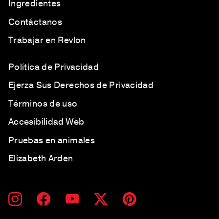
Ingredientes
Contáctanos
Trabajar en Revlon
Política de Privacidad
Ejerza Sus Derechos de Privacidad
Términos de uso
Accesibilidad Web
Pruebas en animales
Elizabeth Arden
SUSCRÍBETE
SUSCRIBIR
Instagram
Facebook
YouTube
Twitter
Pinterest
A
NUESTRA
LISTA