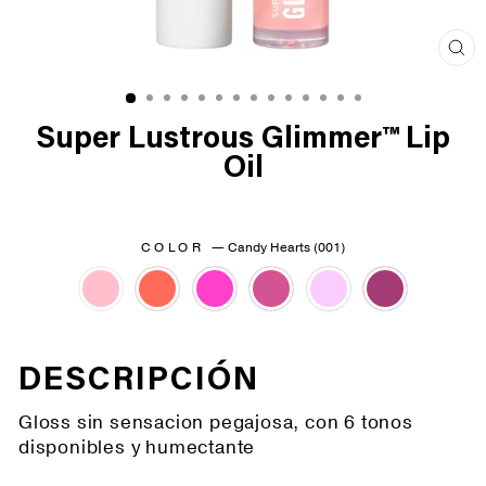
Cer
(es
Super Lustrous Glimmer™ Lip
Oil
COLOR
—
Candy Hearts (001)
DESCRIPCIÓN
Gloss sin sensacion pegajosa, con 6 tonos
disponibles y humectante