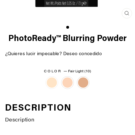
Cer
(es
PhotoReady™ Blurring Powder
¿Quieres lucir impecable? Deseo concedido
COLOR
—
Fair Light (10)
DESCRIPTION
Description