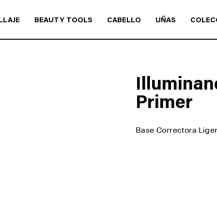
LLAJE
BEAUTY TOOLS
CABELLO
UÑAS
COLEC
Illuminan
Primer
Base Correctora Lige