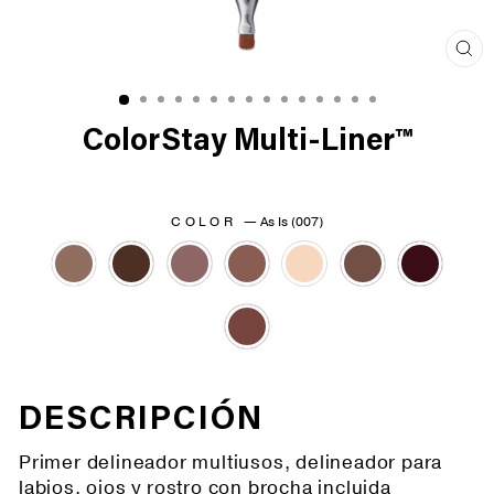
Cer
(es
ColorStay Multi-Liner™
COLOR
—
As Is (007)
DESCRIPCIÓN
Primer delineador multiusos, delineador para
labios, ojos y rostro con brocha incluida