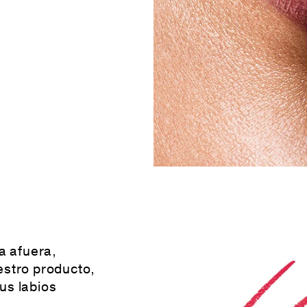
ia afuera,
estro producto,
us labios