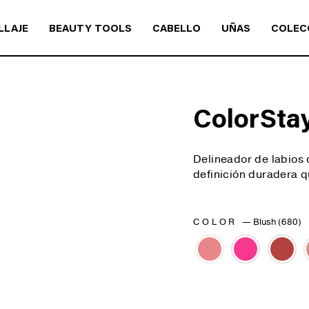
LLAJE
BEAUTY TOOLS
CABELLO
UÑAS
COLEC
ColorSta
Delineador de labios d
definición duradera 
COLOR
—
Blush (680)