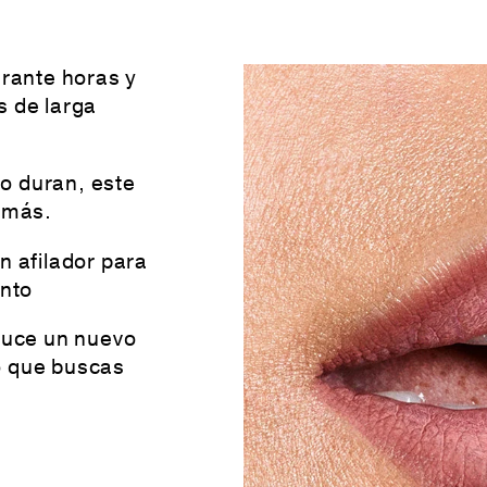
urante horas y
s de larga
o duran, este
e más.
n afilador para
ento
 luce un nuevo
o que buscas