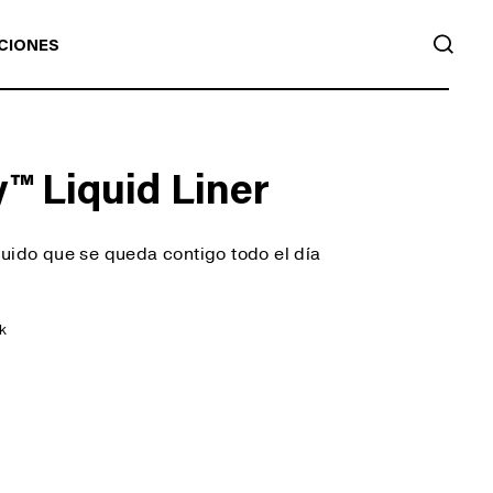
BUS
CIONES
™ Liquid Liner
quido que se queda contigo todo el día
k