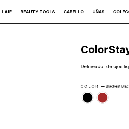
LLAJE
BEAUTY TOOLS
CABELLO
UÑAS
COLEC
ColorStay
Delineador de ojos lí
COLOR
—
Blackest Blac