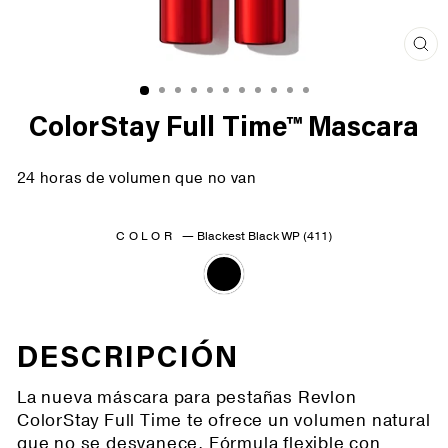
Cer
(es
ColorStay Full Time™ Mascara
24 horas de volumen que no van
COLOR
—
Blackest Black WP (411)
DESCRIPCIÓN
La nueva máscara para pestañas Revlon
ColorStay Full Time te ofrece un volumen natural
que no se desvanece. Fórmula flexible con