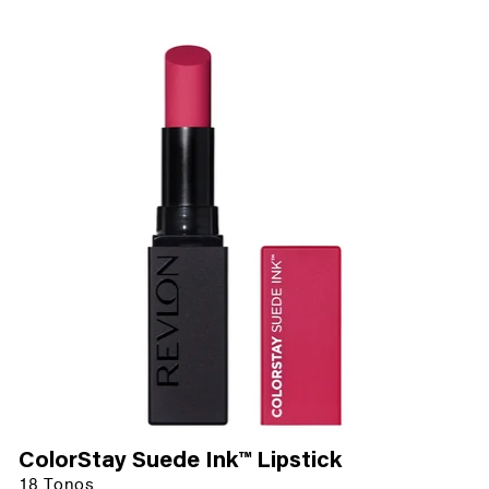
ColorStay Suede Ink™ Lipstick
18 Tonos