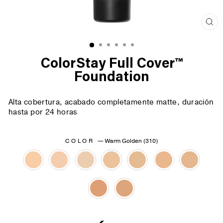
Cer
(es
ColorStay Full Cover™
Foundation
Alta cobertura, acabado completamente matte, duración
hasta por 24 horas
COLOR
—
Warm Golden (310)