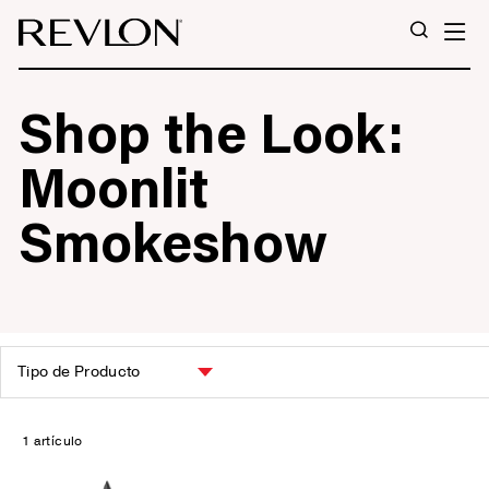
Ir directamente al contenido
N
BUSCA
Shop the Look:
Moonlit
Smokeshow
ORDENAR
POR
1 artículo