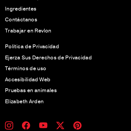
Ingredientes
Contáctanos
Trabajar en Revlon
Política de Privacidad
Ejerza Sus Derechos de Privacidad
Términos de uso
Accesibilidad Web
Pruebas en animales
Elizabeth Arden
SUSCRÍBETE
SUSCRIBIR
Instagram
Facebook
YouTube
Twitter
Pinterest
A