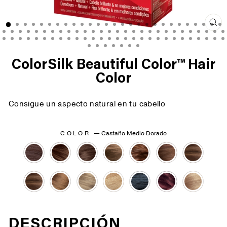
Cer
(es
ColorSilk Beautiful Color™ Hair
Color
Consigue un aspecto natural en tu cabello
COLOR
—
Castaño Medio Dorado
DESCRIPCIÓN